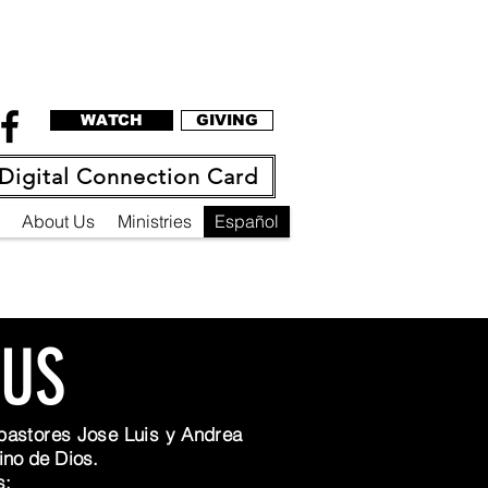
WATCH
GIVING
Digital Connection Card
About Us
Ministries
Español
SUS
pastores Jose Luis y Andrea
ino de Dios.
s: