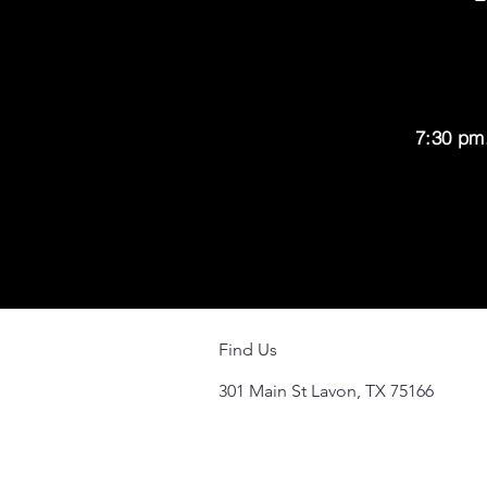
7:30 pm.
Find Us
301 Main St Lavon, TX 75166