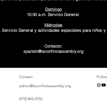
Domingo
10:00 a.m. Servicio General
Miércoles
 Servicio General y actividades especiales para
niños
y
Contacto:
spanish@lavonfirstassembly.org
Contact
Follo
admin@lavonfirstassembly.org
(972) 843-3752