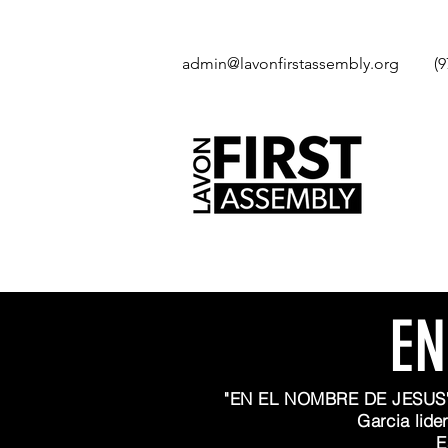
admin@lavonfirstassembly.org
(9
EN
"EN EL NOMBRE DE JESUS" 
Garcia
lide
E